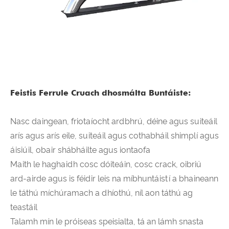
Feistis Ferrule Cruach dhosmálta Buntáiste:
Nasc daingean, friotaíocht ardbhrú, déine agus suiteáil
arís agus arís eile, suiteáil agus cothabháil shimplí agus
áisiúil, obair shábháilte agus iontaofa
Maith le haghaidh cosc ​​dóiteáin, cosc ​​crack, oibriú
ard-airde agus is féidir leis na míbhuntáistí a bhaineann
le táthú míchúramach a dhíothú, níl aon táthú ag
teastáil
Talamh mín le próiseas speisialta, tá an lámh snasta