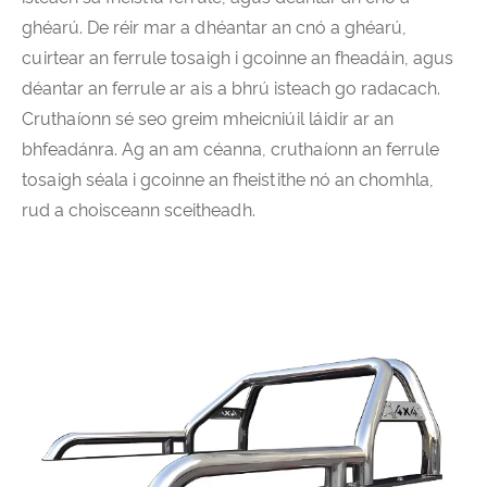
ghéarú. De réir mar a dhéantar an cnó a ghéarú,
cuirtear an ferrule tosaigh i gcoinne an fheadáin, agus
déantar an ferrule ar ais a bhrú isteach go radacach.
Cruthaíonn sé seo greim mheicniúil láidir ar an
bhfeadánra. Ag an am céanna, cruthaíonn an ferrule
tosaigh séala i gcoinne an fheistithe nó an chomhla,
rud a choisceann sceitheadh.