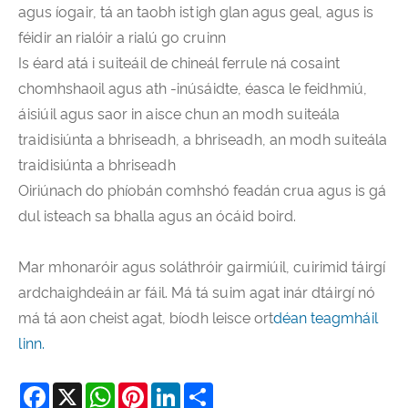
agus íogair, tá an taobh istigh glan agus geal, agus is
féidir an rialóir a rialú go cruinn
Is éard atá i suiteáil de chineál ferrule ná cosaint
chomhshaoil ​​agus ath -inúsáidte, éasca le feidhmiú,
áisiúil agus saor in aisce chun an modh suiteála
traidisiúnta a bhriseadh, a bhriseadh, an modh suiteála
traidisiúnta a bhriseadh
Oiriúnach do phíobán comhshó feadán crua agus is gá
dul isteach sa bhalla agus an ócáid ​​boird.
Mar mhonaróir agus soláthróir gairmiúil, cuirimid táirgí
ardchaighdeáin ar fáil. Má tá suim agat inár dtáirgí nó
má tá aon cheist agat, bíodh leisce ort
déan teagmháil
linn.
Facebook
X
WhatsApp
Pinterest
LinkedIn
Share