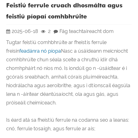
Feistiú ferrule cruach dhosmálta agus
feistiú píopaí comhbhrúite
2025-06-18
2
Fág teachtaireacht dom
Tugtar feistiú comhbhrúite ar fheistis ferrule
freisin
feadánra nó píopa
Nasc a úsáideann meicníocht
comhbhrúite chun séala sceite a chruthú idir dhá
chomhpháirt nó níos mó. Is iondúil go n -úsáidtear é i
gcórais sreabhach, amhail córais pluiméireachta,
hiodrálacha agus aeroibrithe, agus i dtionscail éagsúla
lena n -áirítear déantúsaíocht, ola agus gás, agus
próiseáil cheimiceach.
Is éard atá sa fheistiú ferrule na codanna seo a leanas:
cnó, ferrule tosaigh, agus ferrule ar ais;