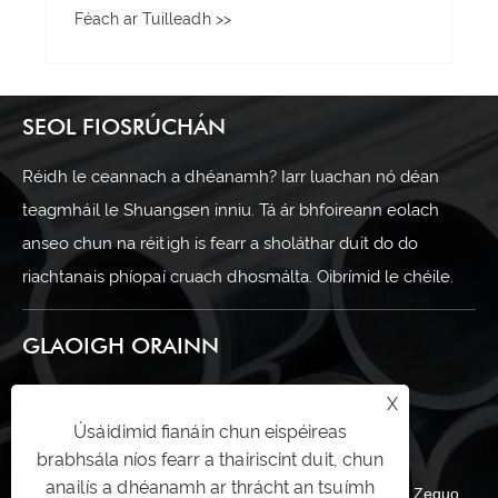
Cógaisíochta chomh ríthábhachtach do
Féach ar Tuilleadh >>
Chórais Déantúsaíochta Drugaí Nua-
Aimseartha
SEOL FIOSRÚCHÁN
Réidh le ceannach a dhéanamh? Iarr luachan nó déan
teagmháil le Shuangsen inniu. Tá ár bhfoireann eolach
anseo chun na réitigh is fearr a sholáthar duit do do
riachtanais phíopaí cruach dhosmálta. Oibrímid le chéile.
GLAOIGH ORAINN
+86-13586268836
X
Úsáidimid fianáin chun eispéireas
sales@shuangsenss.com
brabhsála níos fearr a thairiscint duit, chun
anailís a dhéanamh ar thrácht an tsuímh
Uimh.66, Ceantar, Crios Tionscail Daitoucai, Baile Zeguo,