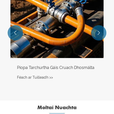


Píopa Tarchurtha Gáis Cruach Dhosmálta
Féach ar Tuilleadh >>
Moltaí Nuachta