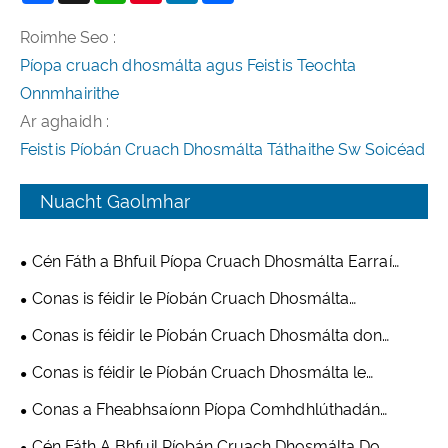
Roimhe Seo :
Píopa cruach dhosmálta agus Feistis Teochta
Onnmhairithe
Ar aghaidh :
Feistis Píobán Cruach Dhosmálta Táthaithe Sw Soicéad
Nuacht Gaolmhar
Cén Fáth a Bhfuil Píopa Cruach Dhosmálta Earraí
Cistine ag Teacht ar an Ábhar Roghnaithe le haghaidh
Conas is féidir le Píobán Cruach Dhosmálta
Déantúsaíochta Trealamh Cistine Nua-Aimseartha
Frithsheasmhach in aghaidh Creimeadh Do Threalamh
Conas is féidir le Píobán Cruach Dhosmálta don
Seomra Freastalaí Iontaofacht Lárionad Sonraí a
Tionscal Ceimiceach Sábháilteacht agus Éifeachtúlacht
Conas is féidir le Píobán Cruach Dhosmálta le
Fheabhsú
i bPróiseáil Cheimiceach Nua-Aimseartha a Fheabhsú
haghaidh Trealamh Cóireála Séarachais Bainistíocht
Conas a Fheabhsaíonn Píopa Comhdhlúthadán
Fuíolluisce Nua-Aimseartha a Fheabhsú
Cruach Dhosmálta Córais Malartaithe Teasa?
Cén Fáth A Bhfuil Píobán Cruach Dhosmálta Do