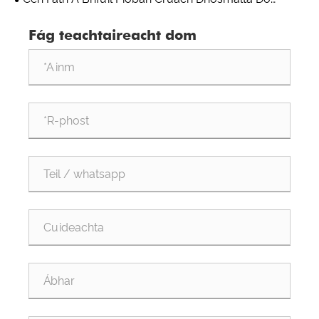
Bhonneagar Lárionad Sonraí Fuarú Leachtacha ag
Fág teachtaireacht dom
Teacht ar an Rogha is Fearr d'Ionaid Sonraí Ard-
Éifeachtúlachta