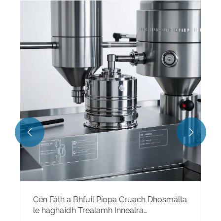


Cén Fáth a Bhfuil Píopa Cruach Dhosmálta
le haghaidh Trealamh Innealra