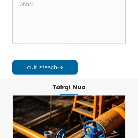
cuir isteach

Táirgí Nua