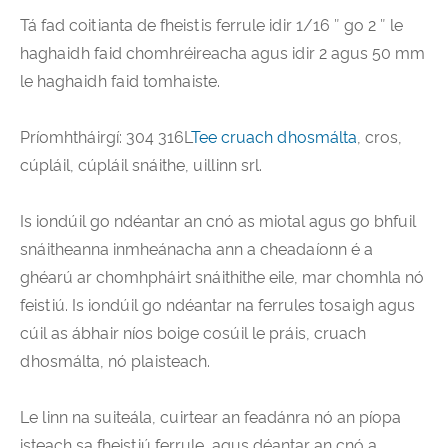
Tá fad coitianta de fheistis ferrule idir 1/16 ″ go 2 ″ le
haghaidh faid chomhréireacha agus idir 2 agus 50 mm
le haghaidh faid tomhaiste.
Príomhtháirgí: 304 316L
Tee cruach dhosmálta
, cros,
cúpláil, cúpláil snáithe, uillinn srl.
Is iondúil go ndéantar an cnó as miotal agus go bhfuil
snáitheanna inmheánacha ann a cheadaíonn é a
ghéarú ar chomhpháirt snáithithe eile, mar chomhla nó
feistiú. Is iondúil go ndéantar na ferrules tosaigh agus
cúil as ábhair níos boige cosúil le práis, cruach
dhosmálta, nó plaisteach.
Le linn na suiteála, cuirtear an feadánra nó an píopa
isteach sa fheistiú ferrule, agus déantar an cnó a