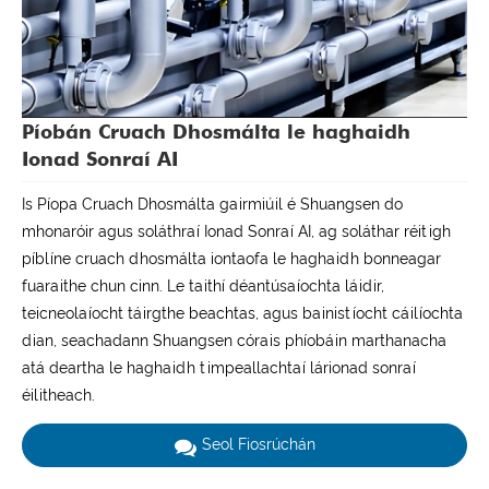
Píobán Cruach Dhosmálta le haghaidh
Ionad Sonraí AI
Is Píopa Cruach Dhosmálta gairmiúil é Shuangsen do
mhonaróir agus soláthraí Ionad Sonraí AI, ag soláthar réitigh
píblíne cruach dhosmálta iontaofa le haghaidh bonneagar
fuaraithe chun cinn. Le taithí déantúsaíochta láidir,
teicneolaíocht táirgthe beachtas, agus bainistíocht cáilíochta
dian, seachadann Shuangsen córais phíobáin marthanacha
atá deartha le haghaidh timpeallachtaí lárionad sonraí
éilitheach.
Seol Fiosrúchán