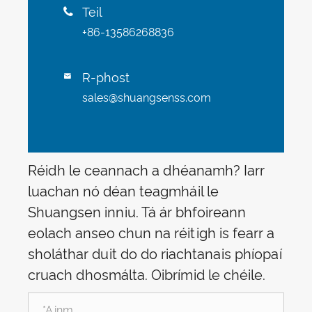
Teil

+86-13586268836
R-phost

sales@shuangsenss.com
Réidh le ceannach a dhéanamh? Iarr
luachan nó déan teagmháil le
Shuangsen inniu. Tá ár bhfoireann
eolach anseo chun na réitigh is fearr a
sholáthar duit do do riachtanais phíopaí
cruach dhosmálta. Oibrímid le chéile.