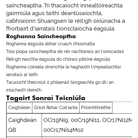
saincheaptha. Trí thacaíocht innealtóireachta
gairmiúla agus taithí déantúsaíochta,
cabhraíonn Shuangsen le réitigh oiriúnacha a
fhorbairt d'iarratais tionsclaíocha éagsúla.
Roghanna Saincheaptha
Roghanna éagsúla ábhar cruach dhosmálta.
Toisí píopa saincheaptha de réir riachtanais an tionscadail.
Réitigh nasctha éagsúla do chórais píblíne éagsúla.
Roghanna cóireála dromchla le haghaidh timpeallachtaí
iarratais ar leith.
Tacaíocht theicniúil ó phleanáil táirgeachta go dtí an
iniúchadh deiridh.
Tagairt Sonraí Teicniúla
Caighdeán
Gráid Ábhar Coitianta
Príomhthréithe
Caighdeán
OCr19Ni9, 00Cr19Ni11, OCr17Ni12Mo2
GB
00Cr17Ni14Mo2