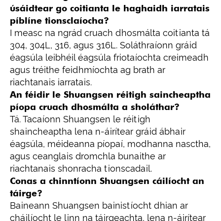
úsáidtear go coitianta le haghaidh iarratais
píblíne tionsclaíocha?
I measc na ngrád cruach dhosmálta coitianta tá
304, 304L, 316, agus 316L. Soláthraíonn gráid
éagsúla leibhéil éagsúla friotaíochta creimeadh
agus tréithe feidhmíochta ag brath ar
riachtanais iarratais.
An féidir le Shuangsen réitigh saincheaptha
píopa cruach dhosmálta a sholáthar?
Tá. Tacaíonn Shuangsen le réitigh
shaincheaptha lena n-áirítear gráid ábhair
éagsúla, méideanna píopaí, modhanna nasctha,
agus ceanglais dromchla bunaithe ar
riachtanais shonracha tionscadail.
Conas a chinntíonn Shuangsen cáilíocht an
táirge?
Baineann Shuangsen bainistíocht dhian ar
cháilíocht le linn na táirgeachta, lena n-áirítear