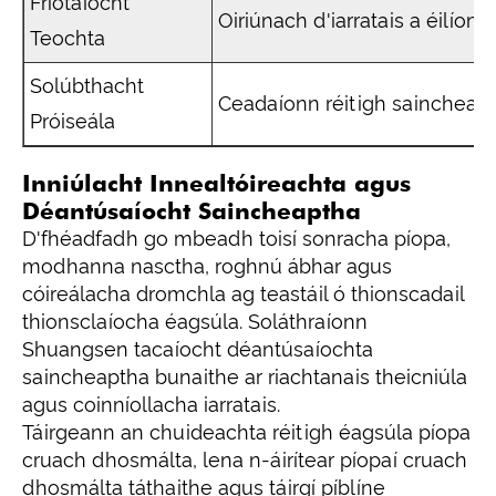
Friotaíocht
Oiriúnach d'iarratais a éilío
Teochta
Solúbthacht
Ceadaíonn réitigh saincheapth
Próiseála
Inniúlacht Innealtóireachta agus
Déantúsaíocht Saincheaptha
D'fhéadfadh go mbeadh toisí sonracha píopa,
modhanna nasctha, roghnú ábhar agus
cóireálacha dromchla ag teastáil ó thionscadail
thionsclaíocha éagsúla. Soláthraíonn
Shuangsen tacaíocht déantúsaíochta
saincheaptha bunaithe ar riachtanais theicniúla
agus coinníollacha iarratais.
Táirgeann an chuideachta réitigh éagsúla píopa
cruach dhosmálta, lena n-áirítear píopaí cruach
dhosmálta táthaithe agus táirgí píblíne