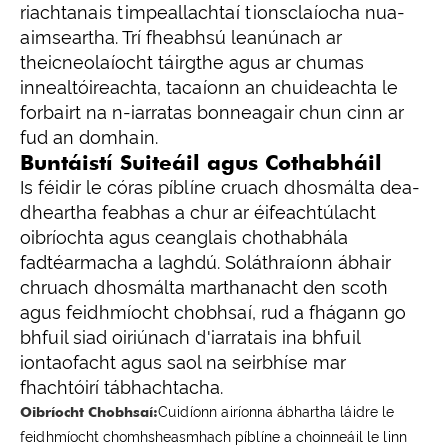
riachtanais timpeallachtaí tionsclaíocha nua-
aimseartha. Trí fheabhsú leanúnach ar
theicneolaíocht táirgthe agus ar chumas
innealtóireachta, tacaíonn an chuideachta le
forbairt na n-iarratas bonneagair chun cinn ar
fud an domhain.
Buntáistí Suiteáil agus Cothabháil
Is féidir le córas píblíne cruach dhosmálta dea-
dheartha feabhas a chur ar éifeachtúlacht
oibríochta agus ceanglais chothabhála
fadtéarmacha a laghdú. Soláthraíonn ábhair
chruach dhosmálta marthanacht den scoth
agus feidhmíocht chobhsaí, rud a fhágann go
bhfuil siad oiriúnach d'iarratais ina bhfuil
iontaofacht agus saol na seirbhíse mar
fhachtóirí tábhachtacha.
Oibríocht Chobhsaí:
Cuidíonn airíonna ábhartha láidre le
feidhmíocht chomhsheasmhach píblíne a choinneáil le linn