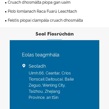
Cruach dhosmálta píopa gan uaim
Píob Iomlanach Raca Fuarú Leachtach
Feistis píopaí clampála cruach dhosmálta
Seol Fiosrúchán
Eolas teagmhála
Seoladh

Uimh.66, Ceantar, Crios
Tionscail Daitoucai, Baile
Zeguo, Wenling City,
Taizhou, Zhejiang
Province, an tSín