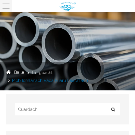
Baile
Táirgeacht
Píob Iomlanach Raca Fuarú Leachtach