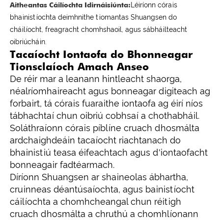
Aitheantas Cáilíochta Idirnáisiúnta:
Léiríonn córais
bhainistíochta deimhnithe tiomantas Shuangsen do
cháilíocht, freagracht chomhshaoil, agus sábháilteacht
oibriúcháin.
Tacaíocht Iontaofa do Bhonneagar
Tionsclaíoch Amach Anseo
De réir mar a leanann hintleacht shaorga,
néalríomhaireacht agus bonneagar digiteach ag
forbairt, tá córais fuaraithe iontaofa ag éirí níos
tábhachtaí chun oibriú cobhsaí a chothabháil.
Soláthraíonn córais píblíne cruach dhosmálta
ardchaighdeáin tacaíocht riachtanach do
bhainistiú teasa éifeachtach agus d'iontaofacht
bonneagair fadtéarmach.
Díríonn Shuangsen ar shaineolas ábhartha,
cruinneas déantúsaíochta, agus bainistíocht
cáilíochta a chomhcheangal chun réitigh
cruach dhosmálta a chruthú a chomhlíonann