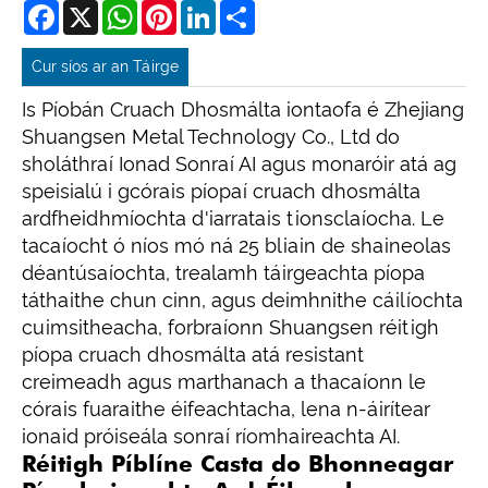
Facebook
X
WhatsApp
Pinterest
LinkedIn
Share
Cur síos ar an Táirge
Is Píobán Cruach Dhosmálta iontaofa é Zhejiang
Shuangsen Metal Technology Co., Ltd do
sholáthraí Ionad Sonraí AI agus monaróir atá ag
speisialú i gcórais píopaí cruach dhosmálta
ardfheidhmíochta d'iarratais tionsclaíocha. Le
tacaíocht ó níos mó ná 25 bliain de shaineolas
déantúsaíochta, trealamh táirgeachta píopa
táthaithe chun cinn, agus deimhnithe cáilíochta
cuimsitheacha, forbraíonn Shuangsen réitigh
píopa cruach dhosmálta atá resistant
creimeadh agus marthanach a thacaíonn le
córais fuaraithe éifeachtacha, lena n-áirítear
ionaid próiseála sonraí ríomhaireachta AI.
Réitigh Píblíne Casta do Bhonneagar