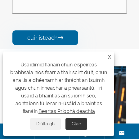
cuir isteach

X
Táirgí Gaolmhara
Úsáidimid fianáin chun eispéireas
brabhsála níos fearr a thairiscint duit, chun
anailís a dhéanamh ar thrácht an tsuímh
agus chun inneachar a phearsantú. Trí
úsáid a bhaint as an suíomh seo,
aontaíonn tú lenár n-úsáid a bhaint as
fianáin.
Beartas Príobháideachta
Diúltaigh
Glac



