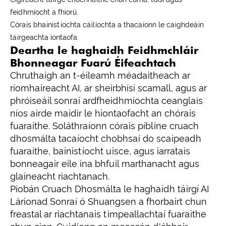
feidhmíocht a fhíorú.
Córais bhainistíochta cáilíochta a thacaíonn le caighdeáin
táirgeachta iontaofa.
Deartha le haghaidh Feidhmchláir
Bhonneagar Fuarú Éifeachtach
Chruthaigh an t-éileamh méadaitheach ar
ríomhaireacht AI, ar sheirbhísí scamall, agus ar
phróiseáil sonraí ardfheidhmíochta ceanglais
níos airde maidir le hiontaofacht an chórais
fuaraithe. Soláthraíonn córais píblíne cruach
dhosmálta tacaíocht chobhsaí do scaipeadh
fuaraithe, bainistíocht uisce, agus iarratais
bonneagair eile ina bhfuil marthanacht agus
glaineacht riachtanach.
Píobán Cruach Dhosmálta le haghaidh táirgí AI
Lárionad Sonraí ó Shuangsen a fhorbairt chun
freastal ar riachtanais timpeallachtaí fuaraithe