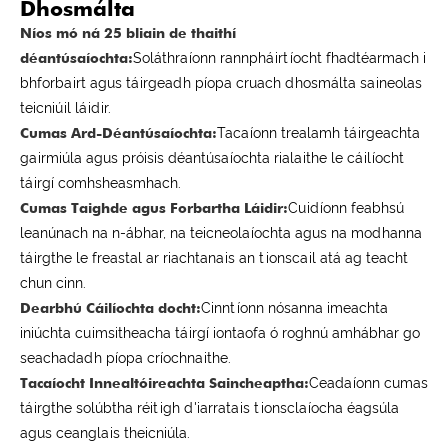
Dhosmálta
Níos mó ná 25 bliain de thaithí
déantúsaíochta:
Soláthraíonn rannpháirtíocht fhadtéarmach i
bhforbairt agus táirgeadh píopa cruach dhosmálta saineolas
teicniúil láidir.
Cumas Ard-Déantúsaíochta:
Tacaíonn trealamh táirgeachta
gairmiúla agus próisis déantúsaíochta rialaithe le cáilíocht
táirgí comhsheasmhach.
Cumas Taighde agus Forbartha Láidir:
Cuidíonn feabhsú
leanúnach na n-ábhar, na teicneolaíochta agus na modhanna
táirgthe le freastal ar riachtanais an tionscail atá ag teacht
chun cinn.
Dearbhú Cáilíochta docht:
Cinntíonn nósanna imeachta
iniúchta cuimsitheacha táirgí iontaofa ó roghnú amhábhar go
seachadadh píopa críochnaithe.
Tacaíocht Innealtóireachta Saincheaptha:
Ceadaíonn cumas
táirgthe solúbtha réitigh d'iarratais tionsclaíocha éagsúla
agus ceanglais theicniúla.