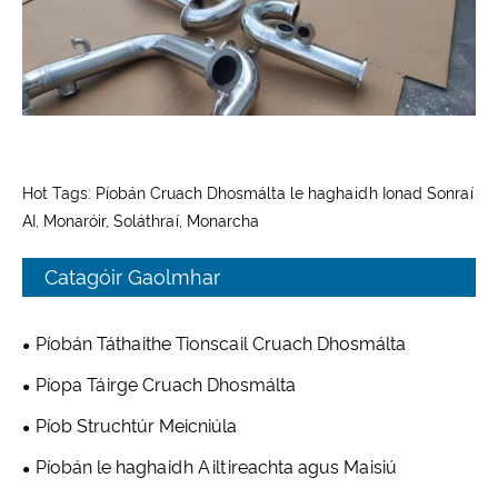
Hot Tags: Píobán Cruach Dhosmálta le haghaidh Ionad Sonraí
AI, Monaróir, Soláthraí, Monarcha
Catagóir Gaolmhar
Píobán Táthaithe Tionscail Cruach Dhosmálta
Píopa Táirge Cruach Dhosmálta
Píob Struchtúr Meicniúla
Píobán le haghaidh Ailtireachta agus Maisiú