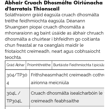
Ábhair Cruach Dhosmálta Oiriúnacha
d'Iarratais Thionscail
Soláthraíonn gráid éagsúla cruach dhosmálta
tréithe feidhmíochta éagsúla. Déanann
Shuangsen píopaí cruach dhosmálta a
mhonaraíonn ag baint úsáide as ábhair chruach
dhosmálta a chuirtear i bhfeidhm go coitianta
chun freastal ar na ceanglais maidir le
friotaíocht creimeadh, neart agus cobhsaíocht
teochta.
Grád Ábhar
Príomhthréithe
Buntáiste Feidhmíochta tipiciúla
304/TP30
Frithsheasmhacht creimeadh cothro
4
airíonna meicniúla
304L /
Cruach dhosmálta ísealcharbóin le fri
TP304L
creimeadh feabhsaithe