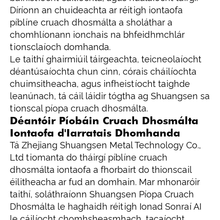
Díríonn an chuideachta ar réitigh iontaofa
píblíne cruach dhosmálta a sholáthar a
chomhlíonann ionchais na bhfeidhmchlár
tionsclaíoch domhanda.
Le taithí ghairmiúil táirgeachta, teicneolaíocht
déantúsaíochta chun cinn, córais cháilíochta
chuimsitheacha, agus infheistíocht taighde
leanúnach, tá cáil láidir tógtha ag Shuangsen sa
tionscal píopa cruach dhosmálta.
Déantóir Píobáin Cruach Dhosmálta
Iontaofa d'Iarratais Dhomhanda
Tá Zhejiang Shuangsen Metal Technology Co.,
Ltd tiomanta do tháirgí píblíne cruach
dhosmálta iontaofa a fhorbairt do thionscail
éilitheacha ar fud an domhain. Mar mhonaróir
taithí, soláthraíonn Shuangsen Píopa Cruach
Dhosmálta le haghaidh réitigh Ionad Sonraí AI
le cáilíocht chomhsheasmhach, tacaíocht