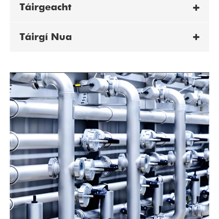
Táirgeacht
Táirgí Nua