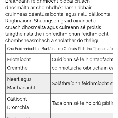
Braitheann feidhmíocht píopaí cruach
dhosmálta ar chomhdhéanamh ábhair,
cruinneas déantúsaíochta, agus rialú cáilíochta.
Roghnaíonn Shuangsen gráid oiriúnacha
cruach dhosmálta agus cuireann sé próisis
táirgthe rialaithe i bhfeidhm chun feidhmíocht
chomhsheasmhach a sholáthar do tháirgí.
Gné Feidhmíochta
Buntáistí do Chórais Phíblíne Thionsclaíoch
Friotaíocht
Cuidíonn sé le hiontaofacht pí
Creimthe
coinníollacha oibriúcháin éag
Neart agus
Soláthraíonn feidhmíocht str
Marthanacht
Cáilíocht
Tacaíonn sé le hoibriú píblíne
Dromchla