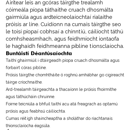
Áirítear leis an gcóras táirgthe trealamh
cóimeála píopa táthaithe cruach dhosmálta
gairmiúla agus ardteicneolaíochtaí rialaithe
próisis ar líne. Cuidíonn na cumais táirgthe seo
le toisí píopaí cobhsaí a chinntiú, cáilíocht táthú
comhsheasmhach, agus feidhmíocht iontaofa
le haghaidh feidhmeanna píblíne tionsclaíocha.
Buntáistí Déantúsaíochta
Taithí ghairmiúil i dtáirgeadh píopa cruach dhosmálta agus
forbairt córas píblíne.
Próisis táirgthe chomhtháite ó roghnú amhábhar go cigireacht
táirge críochnaithe.
Ard-trealamh táirgeachta a thacaíonn le próisis fhoirmithe
agus táthúcháin chruinne.
Foirne teicniúla a bhfuil taithí acu atá freagrach as optamú
próisis agus feabhsú cáilíochta.
Cumas réitigh shaincheaptha a sholáthar do riachtanais
thionsclaíocha éagsúla.