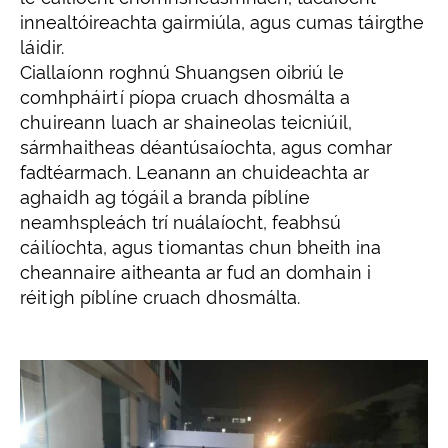
innealtóireachta gairmiúla, agus cumas táirgthe
láidir.
Ciallaíonn roghnú Shuangsen oibriú le
comhpháirtí píopa cruach dhosmálta a
chuireann luach ar shaineolas teicniúil,
sármhaitheas déantúsaíochta, agus comhar
fadtéarmach. Leanann an chuideachta ar
aghaidh ag tógáil a branda píblíne
neamhspleách trí nuálaíocht, feabhsú
cáilíochta, agus tiomantas chun bheith ina
cheannaire aitheanta ar fud an domhain i
réitigh píblíne cruach dhosmálta.