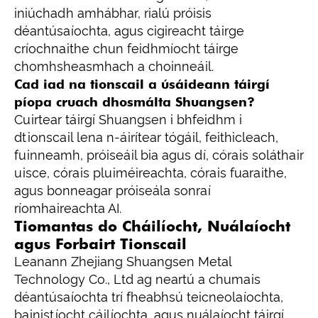
iniúchadh amhábhar, rialú próisis
déantúsaíochta, agus cigireacht táirge
críochnaithe chun feidhmíocht táirge
chomhsheasmhach a choinneáil.
Cad iad na tionscail a úsáideann táirgí
píopa cruach dhosmálta Shuangsen?
Cuirtear táirgí Shuangsen i bhfeidhm i
dtionscail lena n-áirítear tógáil, feithicleach,
fuinneamh, próiseáil bia agus dí, córais soláthair
uisce, córais pluiméireachta, córais fuaraithe,
agus bonneagar próiseála sonraí
ríomhaireachta AI.
Tiomantas do Cháilíocht, Nuálaíocht
agus Forbairt Tionscail
Leanann Zhejiang Shuangsen Metal
Technology Co., Ltd ag neartú a chumais
déantúsaíochta trí fheabhsú teicneolaíochta,
bainistíocht cáilíochta, agus nuálaíocht táirgí.