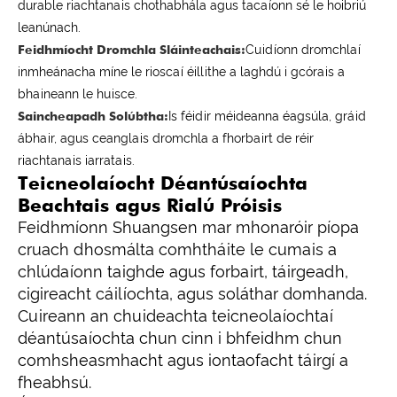
durable riachtanais chothabhála agus tacaíonn sé le hoibriú
leanúnach.
Feidhmíocht Dromchla Sláinteachais:
Cuidíonn dromchlaí
inmheánacha míne le rioscaí éillithe a laghdú i gcórais a
bhaineann le huisce.
Saincheapadh Solúbtha:
Is féidir méideanna éagsúla, gráid
ábhair, agus ceanglais dromchla a fhorbairt de réir
riachtanais iarratais.
Teicneolaíocht Déantúsaíochta
Beachtais agus Rialú Próisis
Feidhmíonn Shuangsen mar mhonaróir píopa
cruach dhosmálta comhtháite le cumais a
chlúdaíonn taighde agus forbairt, táirgeadh,
cigireacht cáilíochta, agus soláthar domhanda.
Cuireann an chuideachta teicneolaíochtaí
déantúsaíochta chun cinn i bhfeidhm chun
comhsheasmhacht agus iontaofacht táirgí a
fheabhsú.