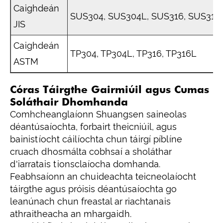
Caighdeán
SUS304, SUS304L, SUS316, SUS316
JIS
Caighdeán
TP304, TP304L, TP316, TP316L
ASTM
Córas Táirgthe Gairmiúil agus Cumas
Soláthair Dhomhanda
Comhcheanglaíonn Shuangsen saineolas
déantúsaíochta, forbairt theicniúil, agus
bainistíocht cáilíochta chun táirgí píblíne
cruach dhosmálta cobhsaí a sholáthar
d'iarratais tionsclaíocha domhanda.
Feabhsaíonn an chuideachta teicneolaíocht
táirgthe agus próisis déantúsaíochta go
leanúnach chun freastal ar riachtanais
athraitheacha an mhargaidh.