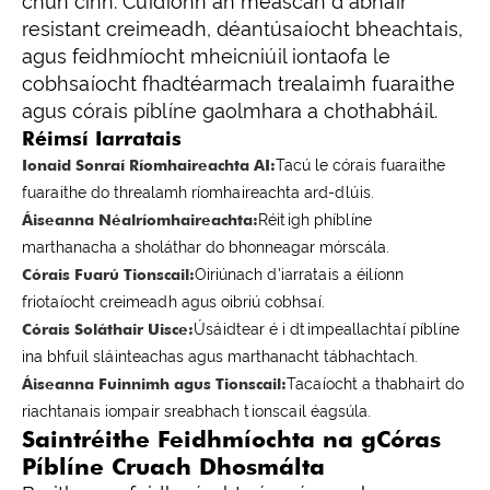
chun cinn. Cuidíonn an meascán d'ábhair
resistant creimeadh, déantúsaíocht bheachtais,
agus feidhmíocht mheicniúil iontaofa le
cobhsaíocht fhadtéarmach trealaimh fuaraithe
agus córais píblíne gaolmhara a chothabháil.
Réimsí Iarratais
Ionaid Sonraí Ríomhaireachta AI:
Tacú le córais fuaraithe
fuaraithe do threalamh ríomhaireachta ard-dlúis.
Áiseanna Néalríomhaireachta:
Réitigh phíblíne
marthanacha a sholáthar do bhonneagar mórscála.
Córais Fuarú Tionscail:
Oiriúnach d'iarratais a éilíonn
friotaíocht creimeadh agus oibriú cobhsaí.
Córais Soláthair Uisce:
Úsáidtear é i dtimpeallachtaí píblíne
ina bhfuil sláinteachas agus marthanacht tábhachtach.
Áiseanna Fuinnimh agus Tionscail:
Tacaíocht a thabhairt do
riachtanais iompair sreabhach tionscail éagsúla.
Saintréithe Feidhmíochta na gCóras
Píblíne Cruach Dhosmálta