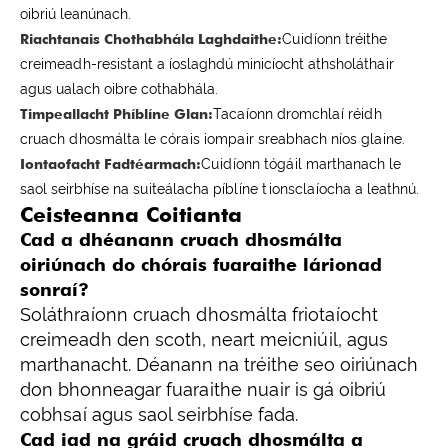
oibriú leanúnach.
Riachtanais Chothabhála Laghdaithe:
Cuidíonn tréithe
creimeadh-resistant a íoslaghdú minicíocht athsholáthair
agus ualach oibre cothabhála.
Timpeallacht Phíblíne Glan:
Tacaíonn dromchlaí réidh
cruach dhosmálta le córais iompair sreabhach níos glaine.
Iontaofacht Fadtéarmach:
Cuidíonn tógáil marthanach le
saol seirbhíse na suiteálacha píblíne tionsclaíocha a leathnú.
Ceisteanna Coitianta
Cad a dhéanann cruach dhosmálta
oiriúnach do chórais fuaraithe lárionad
sonraí?
Soláthraíonn cruach dhosmálta friotaíocht
creimeadh den scoth, neart meicniúil, agus
marthanacht. Déanann na tréithe seo oiriúnach
don bhonneagar fuaraithe nuair is gá oibriú
cobhsaí agus saol seirbhíse fada.
Cad iad na gráid cruach dhosmálta a