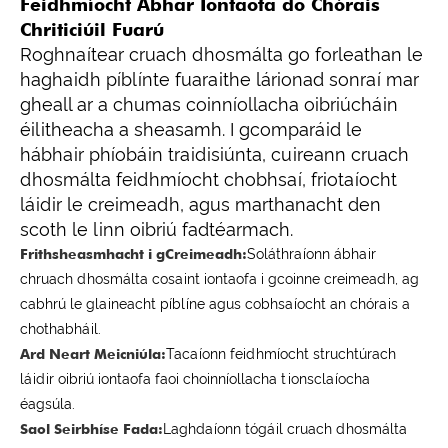
Feidhmíocht Ábhar Iontaofa do Chórais
Chriticiúil Fuarú
Roghnaítear cruach dhosmálta go forleathan le
haghaidh píblínte fuaraithe lárionad sonraí mar
gheall ar a chumas coinníollacha oibriúcháin
éilitheacha a sheasamh. I gcomparáid le
hábhair phíobáin traidisiúnta, cuireann cruach
dhosmálta feidhmíocht chobhsaí, friotaíocht
láidir le creimeadh, agus marthanacht den
scoth le linn oibriú fadtéarmach.
Frithsheasmhacht i gCreimeadh:
Soláthraíonn ábhair
chruach dhosmálta cosaint iontaofa i gcoinne creimeadh, ag
cabhrú le glaineacht píblíne agus cobhsaíocht an chórais a
chothabháil.
Ard Neart Meicniúla:
Tacaíonn feidhmíocht struchtúrach
láidir oibriú iontaofa faoi choinníollacha tionsclaíocha
éagsúla.
Saol Seirbhíse Fada:
Laghdaíonn tógáil cruach dhosmálta