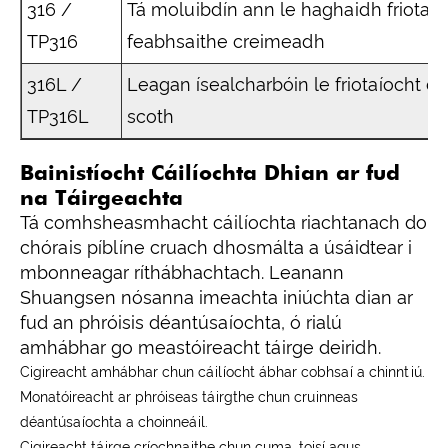
316 /
Tá moluibdín ann le haghaidh friotaío
TP316
feabhsaithe creimeadh
316L /
Leagan ísealcharbóin le friotaíocht 
TP316L
scoth
Bainistíocht Cáilíochta Dhian ar fud
na Táirgeachta
Tá comhsheasmhacht cáilíochta riachtanach do
chórais píblíne cruach dhosmálta a úsáidtear i
mbonneagar ríthábhachtach. Leanann
Shuangsen nósanna imeachta iniúchta dian ar
fud an phróisis déantúsaíochta, ó rialú
amhábhar go meastóireacht táirge deiridh.
Cigireacht amhábhar chun cáilíocht ábhar cobhsaí a chinntiú.
Monatóireacht ar phróiseas táirgthe chun cruinneas
déantúsaíochta a choinneáil.
Cigireacht táirge críochnaithe chun cuma, toisí agus