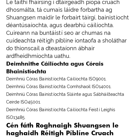
Le taithí fhairsing i dtáirgeadh píopa cruach
dhosmálta, tá cumais láidre forbartha ag
Shuangsen maidir le forbairt táirgí, bainistíocht
déantúsaíochta, agus dearbhú cáilíochta.
Cuireann na buntáistí seo ar chumas na
cuideachta réitigh píblíne iontaofa a sholáthar
do thionscail a dteastaíonn ábhair
ardfheidhmíochta uathu.
Deimhnithe Cáilíochta agus Córais
Bhainistíochta
Deimhniú Córas Bainistíochta Cáilíochta ISO9001.
Deimhniú Córas Bainistíochta Comhshaoil ​​ISO14001.
Deimhniú Córas Bainistíochta Sláinte agus Sábháilteachta
Ceirde ISO45001.
Deimhniú Córas Bainistíochta Cáilíochta Feistí Leighis
ISO13485.
Cén fáth Roghnaigh Shuangsen le
haghaidh Réitigh Píblíne Cruach