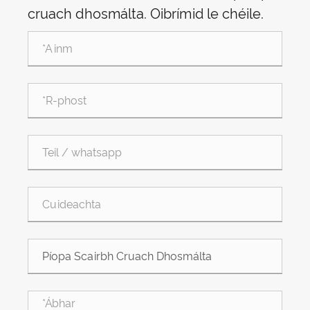
cruach dhosmálta. Oibrímid le chéile.