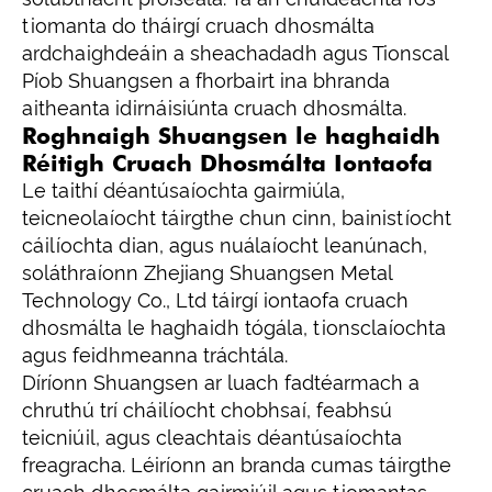
tiomanta do tháirgí cruach dhosmálta
ardchaighdeáin a sheachadadh agus Tionscal
Píob Shuangsen a fhorbairt ina bhranda
aitheanta idirnáisiúnta cruach dhosmálta.
Roghnaigh Shuangsen le haghaidh
Réitigh Cruach Dhosmálta Iontaofa
Le taithí déantúsaíochta gairmiúla,
teicneolaíocht táirgthe chun cinn, bainistíocht
cáilíochta dian, agus nuálaíocht leanúnach,
soláthraíonn Zhejiang Shuangsen Metal
Technology Co., Ltd táirgí iontaofa cruach
dhosmálta le haghaidh tógála, tionsclaíochta
agus feidhmeanna tráchtála.
Díríonn Shuangsen ar luach fadtéarmach a
chruthú trí cháilíocht chobhsaí, feabhsú
teicniúil, agus cleachtais déantúsaíochta
freagracha. Léiríonn an branda cumas táirgthe