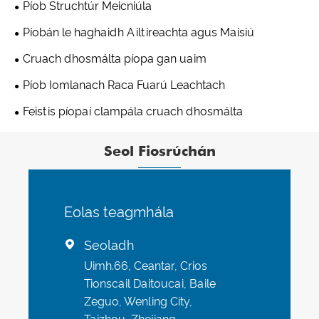
Píob Struchtúr Meicniúla
Píobán le haghaidh Ailtireachta agus Maisiú
Cruach dhosmálta píopa gan uaim
Píob Iomlanach Raca Fuarú Leachtach
Feistis píopaí clampála cruach dhosmálta
Seol Fiosrúchán
Eolas teagmhála
Seoladh

Uimh.66, Ceantar, Crios
Tionscail Daitoucai, Baile
Zeguo, Wenling City,