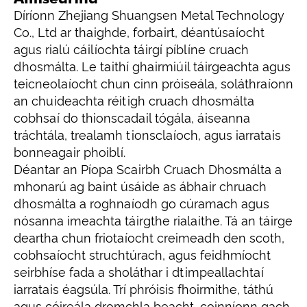
Díríonn Zhejiang Shuangsen Metal Technology
Co., Ltd ar thaighde, forbairt, déantúsaíocht
agus rialú cáilíochta táirgí píblíne cruach
dhosmálta. Le taithí ghairmiúil táirgeachta agus
teicneolaíocht chun cinn próiseála, soláthraíonn
an chuideachta réitigh cruach dhosmálta
cobhsaí do thionscadail tógála, áiseanna
tráchtála, trealamh tionsclaíoch, agus iarratais
bonneagair phoiblí.
Déantar an Píopa Scairbh Cruach Dhosmálta a
mhonarú ag baint úsáide as ábhair chruach
dhosmálta a roghnaíodh go cúramach agus
nósanna imeachta táirgthe rialaithe. Tá an táirge
deartha chun friotaíocht creimeadh den scoth,
cobhsaíocht struchtúrach, agus feidhmíocht
seirbhíse fada a sholáthar i dtimpeallachtaí
iarratais éagsúla. Trí phróisis fhoirmithe, táthú
agus cóireála dromchla beacht, coinníonn gach