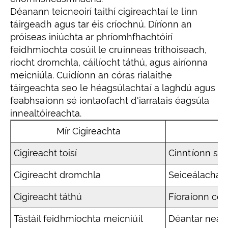
Déanann teicneoirí taithí cigireachtaí le linn
táirgeadh agus tar éis críochnú. Díríonn an
próiseas iniúchta ar phríomhfhachtóirí
feidhmíochta cosúil le cruinneas tríthoiseach,
riocht dromchla, cáilíocht táthú, agus airíonna
meicniúla. Cuidíonn an córas rialaithe
táirgeachta seo le héagsúlachtaí a laghdú agus
feabhsaíonn sé iontaofacht d'iarratais éagsúla
innealtóireachta.
Mír Cigireachta
Cigireacht toisí
Cinntíonn sé 
Cigireacht dromchla
Seiceálacha 
Cigireacht táthú
Fíoraíonn cob
Tástáil feidhmíochta meicniúil
Déantar neart