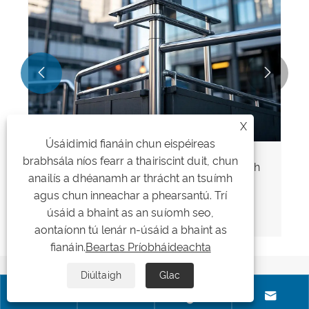


X
Úsáidimid fianáin chun eispéireas
brabhsála níos fearr a thairiscint duit, chun
Píobán le haghaidh Tionscadal Bardasach
anailís a dhéanamh ar thrácht an tsuímh
agus Innealtóireacht
agus chun inneachar a phearsantú. Trí
Féach ar Tuilleadh >>
úsáid a bhaint as an suíomh seo,
aontaíonn tú lenár n-úsáid a bhaint as
fianáin.
Beartas Príobháideachta
Moltaí Nuachta
Diúltaigh
Glac



