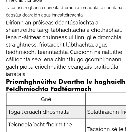
mheicniúil iontaofa.
Tacaíonn roghanna cóireála dromchla iomadúla le riachtanais
éagsúla dearaidh agus innealtóireachta.
Díríonn an próiseas déantúsaíochta ar
shaintréithe táirgí tábhachtacha a chothabháil,
lena n-áirítear cruinneas uillinn, gile dromchla,
straightness, friotaíocht lúbthachta, agus
feidhmíocht teanntachta. Cuidíonn na rialuithe
cáilíochta seo lena chinntiú go gcomhlíonann
gach píopa críochnaithe ceanglais praiticiúla
iarratais.
Príomhghnéithe Deartha le haghaidh
Feidhmíochta Fadtéarmach
Gné
Tógáil cruach dhosmálta
Soláthraíonn frio
Teicneolaíocht fhoirmithe
Tacaíonn sé le t