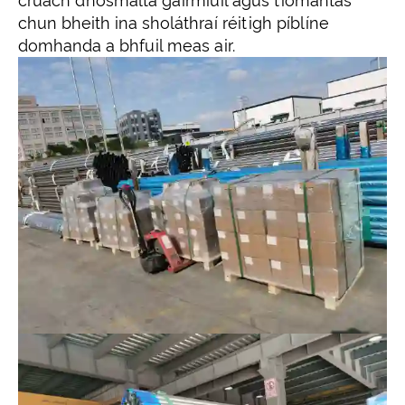
cruach dhosmálta gairmiúil agus tiomantas
chun bheith ina sholáthraí réitigh píblíne
domhanda a bhfuil meas air.