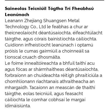
Saineolas Teicniúil Tógtha Trí Fheabhsú
Leanúnach
Leanann Zhejiang Shuangsen Metal
Technology Co., Ltd le feabhas a chur ar
theicneolaíocht déantúsaíochta, éifeachtúlacht
táirgthe, agus córais bainistíochta cáilíochta.
Cuidíonn infheistíocht leanúnach i optamú
próisis le cumas gairmiúil a choinneáil sa
tionscal cruach dhosmálta.
Le foirne innealtóireachta a bhfuil taithí acu
agus fócas ar shármhaitheas déantúsaíochta,
forbraíonn an chuideachta réitigh phraiticiúla a
chomhlíonann riachtanais athraitheacha an
mhargaidh. Tacaíonn an meascán de thaithí
táirgthe, eolas teicniúil, agus feasacht
cáilíochta le comhar cobhsaí le margaí
idirnáisiúnta.