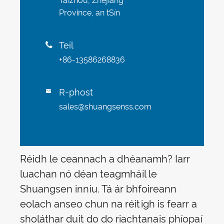
Taizhou, Zhejiang
Province, an tSín
Teil

+86-13586268836
R-phost

sales@shuangsenss.com
Réidh le ceannach a dhéanamh? Iarr
luachan nó déan teagmháil le
Shuangsen inniu. Tá ár bhfoireann
eolach anseo chun na réitigh is fearr a
sholáthar duit do do riachtanais phíopaí