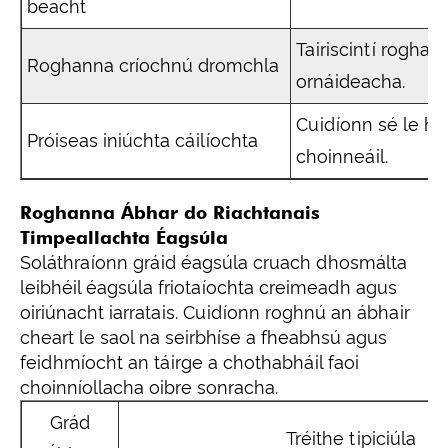
beacht
Tairiscintí rogha
Roghanna críochnú dromchla
ornáideacha.
Cuidíonn sé le h
Próiseas iniúchta cáilíochta
choinneáil.
Roghanna Ábhar do Riachtanais
Timpeallachta Éagsúla
Soláthraíonn gráid éagsúla cruach dhosmálta
leibhéil éagsúla friotaíochta creimeadh agus
oiriúnacht iarratais. Cuidíonn roghnú an ábhair
cheart le saol na seirbhíse a fheabhsú agus
feidhmíocht an táirge a chothabháil faoi
choinníollacha oibre sonracha.
Grád
Tréithe tipiciúla