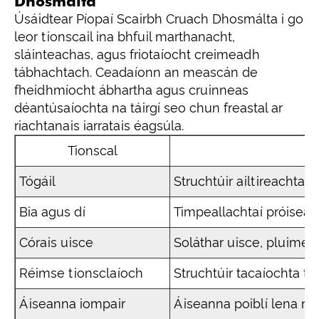
Dhosmálta
Úsáidtear Píopaí Scairbh Cruach Dhosmálta i go
leor tionscail ina bhfuil marthanacht,
sláinteachas, agus friotaíocht creimeadh
tábhachtach. Ceadaíonn an meascán de
fheidhmíocht ábhartha agus cruinneas
déantúsaíochta na táirgí seo chun freastal ar
riachtanais iarratais éagsúla.
Tionscal
Tógáil
Struchtúir ailtireachta, 
Bia agus dí
Timpeallachtaí próiseála
Córais uisce
Soláthar uisce, pluiméir
Réimse tionsclaíoch
Struchtúir tacaíochta t
Áiseanna iompair
Áiseanna poiblí lena n-ái