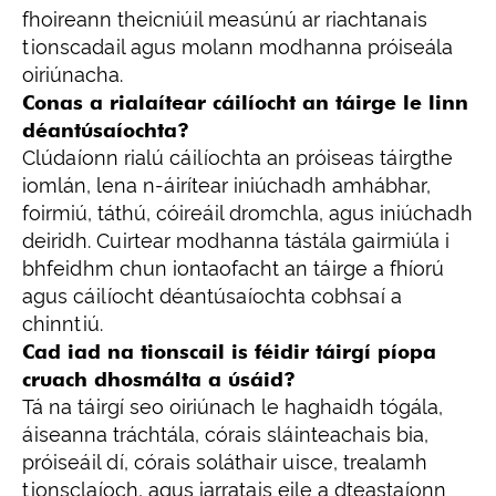
fhoireann theicniúil measúnú ar riachtanais
tionscadail agus molann modhanna próiseála
oiriúnacha.
Conas a rialaítear cáilíocht an táirge le linn
déantúsaíochta?
Clúdaíonn rialú cáilíochta an próiseas táirgthe
iomlán, lena n-áirítear iniúchadh amhábhar,
foirmiú, táthú, cóireáil dromchla, agus iniúchadh
deiridh. Cuirtear modhanna tástála gairmiúla i
bhfeidhm chun iontaofacht an táirge a fhíorú
agus cáilíocht déantúsaíochta cobhsaí a
chinntiú.
Cad iad na tionscail is féidir táirgí píopa
cruach dhosmálta a úsáid?
Tá na táirgí seo oiriúnach le haghaidh tógála,
áiseanna tráchtála, córais sláinteachais bia,
próiseáil dí, córais soláthair uisce, trealamh
tionsclaíoch, agus iarratais eile a dteastaíonn