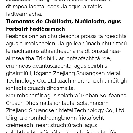
dtimpeallachtaí éagsúla agus iarratais
fadtéarmacha.
Tiomantas do Cháilíocht, Nuálaíocht, agus
Forbairt Fadtéarmach
Feabhsaíonn an chuideachta próisis táirgeachta
agus cumais theicniúla go leanúnach chun tacú
le riachtanais athraitheacha na dtionscal nua-
aimseartha. Trí dhíriú ar iontaofacht táirge,
cruinneas déantúsaíochta, agus seirbhís
ghairmiúil, tógann Zhejiang Shuangsen Metal
Technology Co., Ltd luach marthanach trí réitigh
iontaofa cruach dhosmálta.
Mar mhonaróir agus soláthraí Píobán Seilfeanna
Cruach Dhosmálta iontaofa, soláthraíonn
Zhejiang Shuangsen Metal Technology Co., Ltd
táirgí a chomhcheanglaíonn friotaíocht
creimeadh, neart struchtúrach, agus
solúbthacht próiseála. Tá an chuideachta fós