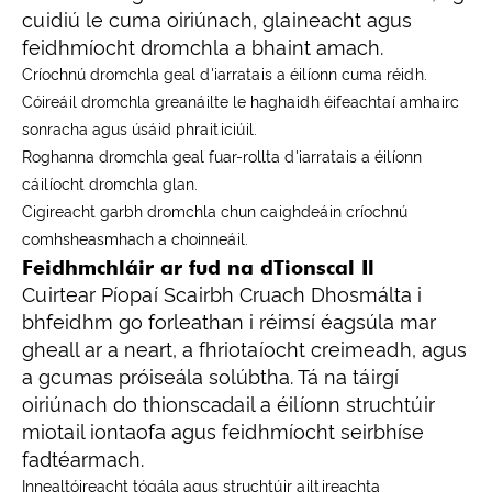
cuidiú le cuma oiriúnach, glaineacht agus
feidhmíocht dromchla a bhaint amach.
Críochnú dromchla geal d'iarratais a éilíonn cuma réidh.
Cóireáil dromchla greanáilte le haghaidh éifeachtaí amhairc
sonracha agus úsáid phraiticiúil.
Roghanna dromchla geal fuar-rollta d'iarratais a éilíonn
cáilíocht dromchla glan.
Cigireacht garbh dromchla chun caighdeáin críochnú
comhsheasmhach a choinneáil.
Feidhmchláir ar fud na dTionscal Il
Cuirtear Píopaí Scairbh Cruach Dhosmálta i
bhfeidhm go forleathan i réimsí éagsúla mar
gheall ar a neart, a fhriotaíocht creimeadh, agus
a gcumas próiseála solúbtha. Tá na táirgí
oiriúnach do thionscadail a éilíonn struchtúir
miotail iontaofa agus feidhmíocht seirbhíse
fadtéarmach.
Innealtóireacht tógála agus struchtúir ailtireachta