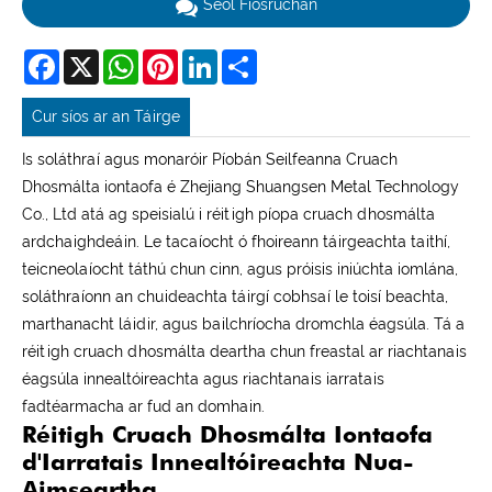
Seol Fiosrúchán
Facebook
X
WhatsApp
Pinterest
LinkedIn
Share
Cur síos ar an Táirge
Is soláthraí agus monaróir Píobán Seilfeanna Cruach
Dhosmálta iontaofa é Zhejiang Shuangsen Metal Technology
Co., Ltd atá ag speisialú i réitigh píopa cruach dhosmálta
ardchaighdeáin. Le tacaíocht ó fhoireann táirgeachta taithí,
teicneolaíocht táthú chun cinn, agus próisis iniúchta iomlána,
soláthraíonn an chuideachta táirgí cobhsaí le toisí beachta,
marthanacht láidir, agus bailchríocha dromchla éagsúla. Tá a
réitigh cruach dhosmálta deartha chun freastal ar riachtanais
éagsúla innealtóireachta agus riachtanais iarratais
fadtéarmacha ar fud an domhain.
Réitigh Cruach Dhosmálta Iontaofa
d'Iarratais Innealtóireachta Nua-
Aimseartha