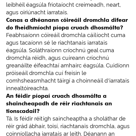
leibhéil éagsúla friotaíocht creimeadh, neart,
agus oiriúnacht iarratais.
Conas a dhéanann cóireáil dromchla difear
do fheidhmíocht píopa cruach dhosmálta?
Feabhsaíonn cóireáil dromchla cáilíocht cuma
agus tacaíonn sé le riachtanais iarratais
éagsúla. Soláthraíonn críochnú geal cuma
dromchla réidh, agus cuireann críochnú
greanáilte éifeachtaí amhairc éagsúla. Cuidíonn
próiseáil dromchla cuí freisin le
comhsheasmhacht táirgí a choinneáil d'iarratais
innealtóireachta.
An féidir píopaí cruach dhosmálta a
shaincheapadh de réir riachtanais an
tionscadail?
Tá. Is féidir réitigh saincheaptha a sholáthar de
réir grád ábhair, toisí, riachtanais dromchla, agus
coinníollacha iarratais ar leith. Déanann an