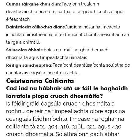
Cumas táirgthe chun cinn:
Tacaíonn trealamh
déantúsaíochta nua-aimseartha le táirgeadh cobhsaí agus
éifeachtach.
Bainistíocht cáilíochta dian:
Cuidíonn nósanna imeachta
iniúchta cuimsitheacha le feidhmíocht chomhsheasmhach an
táirge a chinntiú.
Saineolas ábhair:
Eolas gairmiúil ar ghráid cruach
dhosmálta agus timpeallachtaí iarratais.
Réitigh saincheaptha:
Tacaíocht déantúsaíochta solúbtha do
riachtanais éagsúla innealtóireachta.
Ceisteanna Coitianta
Cad iad na hábhair atá ar fáil le haghaidh
iarratais píopa cruach dhosmálta?
Is féidir gráid éagsúla cruach dhosmálta a
roghnú de réir na timpeallachta oibre agus na
ceanglais feidhmíochta. I measc na roghanna
coitianta tá 201, 304, 316, 316L, 321, agus 430
cruach dhosmálta. Soláthraíonn gach ábhar