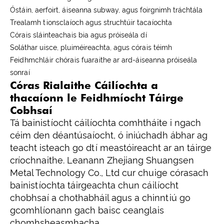
Óstáin, aerfoirt, áiseanna subway, agus foirgnimh tráchtála
Trealamh tionsclaíoch agus struchtúir tacaíochta
Córais sláinteachais bia agus próiseála dí
Soláthar uisce, pluiméireachta, agus córais téimh
Feidhmchláir chórais fuaraithe ar ard-áiseanna próiseála
sonraí
Córas Rialaithe Cáilíochta a
thacaíonn le Feidhmíocht Táirge
Cobhsaí
Tá bainistíocht cáilíochta comhtháite i ngach
céim den déantúsaíocht, ó iniúchadh ábhar ag
teacht isteach go dtí meastóireacht ar an táirge
críochnaithe. Leanann Zhejiang Shuangsen
Metal Technology Co., Ltd cur chuige córasach
bainistíochta táirgeachta chun cáilíocht
chobhsaí a chothabháil agus a chinntiú go
gcomhlíonann gach baisc ceanglais
chomhsheasmhacha.