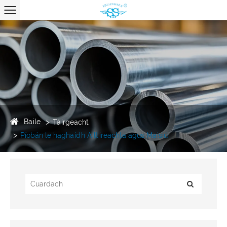
Baile
Táirgeacht
Píobán le haghaidh Ailtireachta agus Maisiú