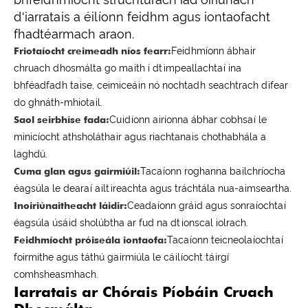
d'iarratais a éilíonn feidhm agus iontaofacht
fhadtéarmach araon.
Friotaíocht creimeadh níos fearr:
Feidhmíonn ábhair
chruach dhosmálta go maith i dtimpeallachtaí ina
bhféadfadh taise, ceimiceáin nó nochtadh seachtrach difear
do ghnáth-mhiotail.
Saol seirbhíse fada:
Cuidíonn airíonna ábhar cobhsaí le
minicíocht athsholáthair agus riachtanais chothabhála a
laghdú.
Cuma glan agus gairmiúil:
Tacaíonn roghanna bailchríocha
éagsúla le dearaí ailtireachta agus tráchtála nua-aimseartha.
Inoiriúnaitheacht láidir:
Ceadaíonn gráid agus sonraíochtaí
éagsúla úsáid sholúbtha ar fud na dtionscal iolrach.
Feidhmíocht próiseála iontaofa:
Tacaíonn teicneolaíochtaí
foirmithe agus táthú gairmiúla le cáilíocht táirgí
comhsheasmhach.
Iarratais ar Chórais Píobáin Cruach