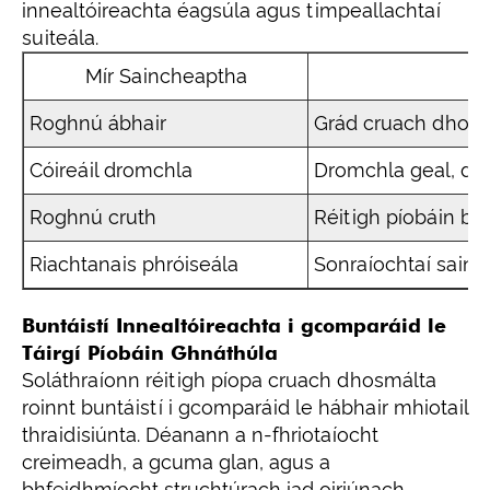
innealtóireachta éagsúla agus timpeallachtaí
suiteála.
Mír Saincheaptha
Roghnú ábhair
Grád cruach dhosmá
Cóireáil dromchla
Dromchla geal, dro
Roghnú cruth
Réitigh píobáin bh
Riachtanais phróiseála
Sonraíochtaí sainc
Buntáistí Innealtóireachta i gcomparáid le
Táirgí Píobáin Ghnáthúla
Soláthraíonn réitigh píopa cruach dhosmálta
roinnt buntáistí i gcomparáid le hábhair mhiotail
thraidisiúnta. Déanann a n-fhriotaíocht
creimeadh, a gcuma glan, agus a
bhfeidhmíocht struchtúrach iad oiriúnach