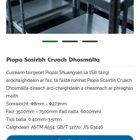
Píopa Scairbh Cruach Dhosmálta
Cuireann táirgeoirí Píopaí Shuangsen sa tSín táirgí
ardchaighdeáin ar fáil, tá fáilte romhat Píopa Scairbh Cruach
Dhosmálta díreach ard-chaighdeán a cheannach ar phraghas
maith.
Sonraíocht: Φ8mm ~ Φ273mm
Fad: 3500mm ~ 7500mm (fad rialta: 6000mm)
Tiús balla: 0.40mm~3.5mm
Caighdeán: ASTM A554; GB/T 12770; JIS G3446