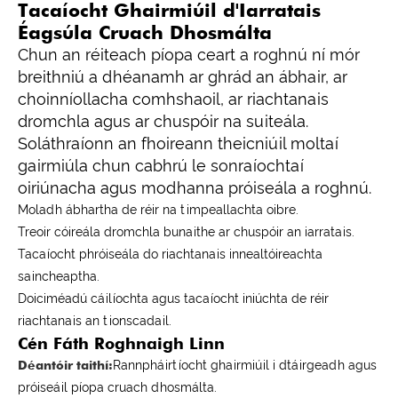
Tacaíocht Ghairmiúil d'Iarratais
Éagsúla Cruach Dhosmálta
Chun an réiteach píopa ceart a roghnú ní mór
breithniú a dhéanamh ar ghrád an ábhair, ar
choinníollacha comhshaoil, ar riachtanais
dromchla agus ar chuspóir na suiteála.
Soláthraíonn an fhoireann theicniúil moltaí
gairmiúla chun cabhrú le sonraíochtaí
oiriúnacha agus modhanna próiseála a roghnú.
Moladh ábhartha de réir na timpeallachta oibre.
Treoir cóireála dromchla bunaithe ar chuspóir an iarratais.
Tacaíocht phróiseála do riachtanais innealtóireachta
saincheaptha.
Doiciméadú cáilíochta agus tacaíocht iniúchta de réir
riachtanais an tionscadail.
Cén Fáth Roghnaigh Linn
Déantóir taithí:
Rannpháirtíocht ghairmiúil i dtáirgeadh agus
próiseáil píopa cruach dhosmálta.