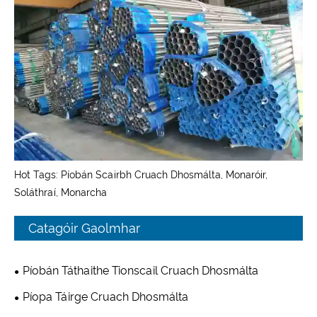
Hot Tags: Píobán Scairbh Cruach Dhosmálta, Monaróir,
Soláthraí, Monarcha
Catagóir Gaolmhar
Píobán Táthaithe Tionscail Cruach Dhosmálta
Píopa Táirge Cruach Dhosmálta