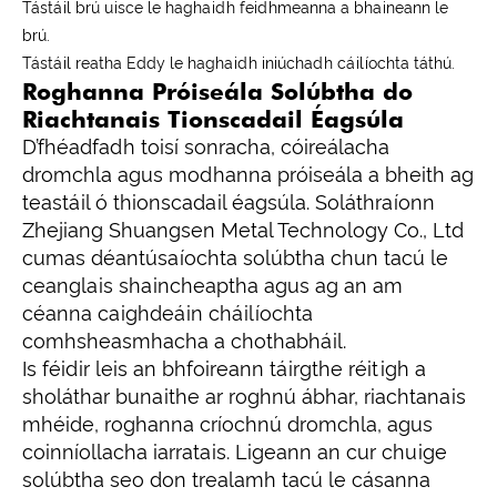
Tástáil brú uisce le haghaidh feidhmeanna a bhaineann le
brú.
Tástáil reatha Eddy le haghaidh iniúchadh cáilíochta táthú.
Roghanna Próiseála Solúbtha do
Riachtanais Tionscadail Éagsúla
D’fhéadfadh toisí sonracha, cóireálacha
dromchla agus modhanna próiseála a bheith ag
teastáil ó thionscadail éagsúla. Soláthraíonn
Zhejiang Shuangsen Metal Technology Co., Ltd
cumas déantúsaíochta solúbtha chun tacú le
ceanglais shaincheaptha agus ag an am
céanna caighdeáin cháilíochta
comhsheasmhacha a chothabháil.
Is féidir leis an bhfoireann táirgthe réitigh a
sholáthar bunaithe ar roghnú ábhar, riachtanais
mhéide, roghanna críochnú dromchla, agus
coinníollacha iarratais. Ligeann an cur chuige
solúbtha seo don trealamh tacú le cásanna