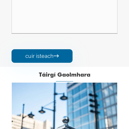
cuir isteach

Táirgí Gaolmhara