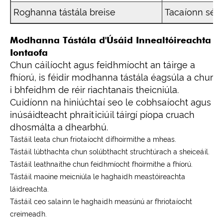
Roghanna tástála breise
Tacaíonn sé le 
Modhanna Tástála d'Úsáid Innealtóireachta
Iontaofa
Chun cáilíocht agus feidhmíocht an táirge a
fhíorú, is féidir modhanna tástála éagsúla a chur
i bhfeidhm de réir riachtanais theicniúla.
Cuidíonn na hiniúchtaí seo le cobhsaíocht agus
inúsáidteacht phraiticiúil táirgí píopa cruach
dhosmálta a dhearbhú.
Tástáil leata chun friotaíocht dífhoirmithe a mheas.
Tástáil lúbthachta chun solúbthacht struchtúrach a sheiceáil.
Tástáil leathnaithe chun feidhmíocht fhoirmithe a fhíorú.
Tástáil maoine meicniúla le haghaidh meastóireachta
láidreachta.
Tástáil ceo salainn le haghaidh measúnú ar fhriotaíocht
creimeadh.