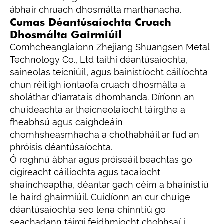
ábhair chruach dhosmálta marthanacha.
Cumas Déantúsaíochta Cruach
Dhosmálta Gairmiúil
Comhcheanglaíonn Zhejiang Shuangsen Metal
Technology Co., Ltd taithí déantúsaíochta,
saineolas teicniúil, agus bainistíocht cáilíochta
chun réitigh iontaofa cruach dhosmálta a
sholáthar d'iarratais dhomhanda. Díríonn an
chuideachta ar theicneolaíocht táirgthe a
fheabhsú agus caighdeáin
chomhsheasmhacha a chothabháil ar fud an
phróisis déantúsaíochta.
Ó roghnú ábhar agus próiseáil beachtas go
cigireacht cáilíochta agus tacaíocht
shaincheaptha, déantar gach céim a bhainistiú
le haird ghairmiúil. Cuidíonn an cur chuige
déantúsaíochta seo lena chinntiú go
seachadann táirgí feidhmíocht chobhsaí i