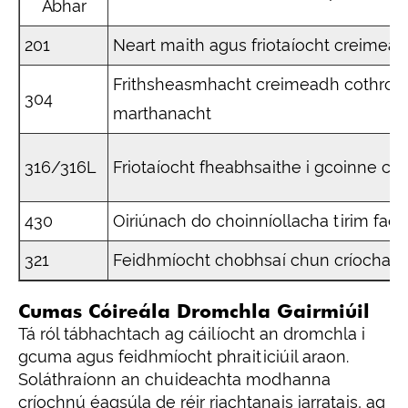
Ábhar
201
Neart maith agus friotaíocht creimead
Frithsheasmhacht creimeadh cothro
304
marthanacht
316/316L
Friotaíocht fheabhsaithe i gcoinne coi
430
Oiriúnach do choinníollacha tirim faoi
321
Feidhmíocht chobhsaí chun críocha t
Cumas Cóireála Dromchla Gairmiúil
Tá ról tábhachtach ag cáilíocht an dromchla i
gcuma agus feidhmíocht phraiticiúil araon.
Soláthraíonn an chuideachta modhanna
críochnú éagsúla de réir riachtanais iarratais, ag