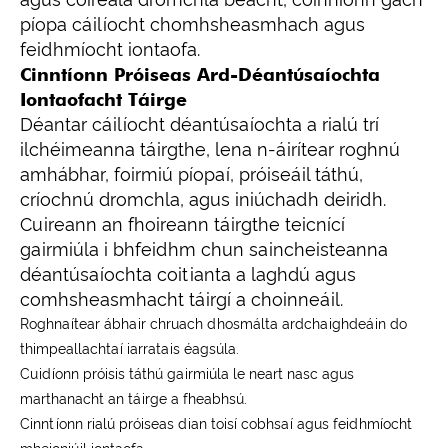
píopa cáilíocht chomhsheasmhach agus
feidhmíocht iontaofa.
Cinntíonn Próiseas Ard-Déantúsaíochta
Iontaofacht Táirge
Déantar cáilíocht déantúsaíochta a rialú trí
ilchéimeanna táirgthe, lena n-áirítear roghnú
amhábhar, foirmiú píopaí, próiseáil táthú,
críochnú dromchla, agus iniúchadh deiridh.
Cuireann an fhoireann táirgthe teicnící
gairmiúla i bhfeidhm chun saincheisteanna
déantúsaíochta coitianta a laghdú agus
comhsheasmhacht táirgí a choinneáil.
Roghnaítear ábhair chruach dhosmálta ardchaighdeáin do
thimpeallachtaí iarratais éagsúla.
Cuidíonn próisis táthú gairmiúla le neart nasc agus
marthanacht an táirge a fheabhsú.
Cinntíonn rialú próiseas dian toisí cobhsaí agus feidhmíocht