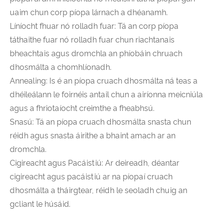
uaim chun corp píopa lárnach a dhéanamh.
Líníocht fhuar nó rolladh fuar: Tá an corp píopa
táthaithe fuar nó rolladh fuar chun riachtanais
bheachtais agus dromchla an phíobáin chruach
dhosmálta a chomhlíonadh.
Annealing: Is é an píopa cruach dhosmálta ná teas a
dhéileálann le foirnéis antail chun a airíonna meicniúla
agus a fhriotaíocht creimthe a fheabhsú.
Snasú: Tá an píopa cruach dhosmálta snasta chun
réidh agus snasta áirithe a bhaint amach ar an
dromchla.
Cigireacht agus Pacáistiú: Ar deireadh, déantar
cigireacht agus pacáistiú ar na píopaí cruach
dhosmálta a tháirgtear, réidh le seoladh chuig an
gcliant le húsáid.