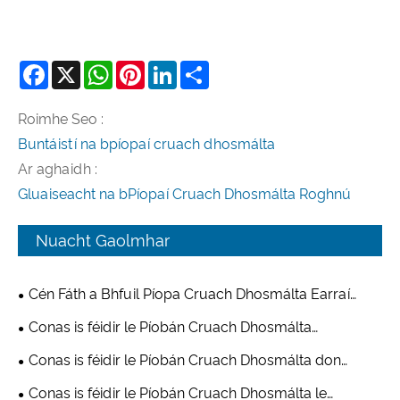
Facebook
X
WhatsApp
Pinterest
LinkedIn
Share
Roimhe Seo :
Buntáistí na bpíopaí cruach dhosmálta
Ar aghaidh :
Gluaiseacht na bPíopaí Cruach Dhosmálta Roghnú
Nuacht Gaolmhar
Cén Fáth a Bhfuil Píopa Cruach Dhosmálta Earraí
Cistine ag Teacht ar an Ábhar Roghnaithe le haghaidh
Conas is féidir le Píobán Cruach Dhosmálta
Déantúsaíochta Trealamh Cistine Nua-Aimseartha
Frithsheasmhach in aghaidh Creimeadh Do Threalamh
Conas is féidir le Píobán Cruach Dhosmálta don
Seomra Freastalaí Iontaofacht Lárionad Sonraí a
Tionscal Ceimiceach Sábháilteacht agus Éifeachtúlacht
Conas is féidir le Píobán Cruach Dhosmálta le
Fheabhsú