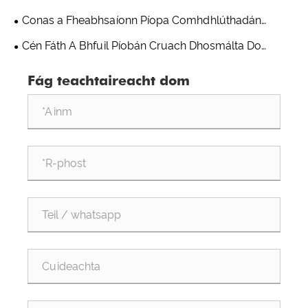
i bPróiseáil Cheimiceach Nua-Aimseartha a Fheabhsú
haghaidh Trealamh Cóireála Séarachais Bainistíocht
Conas a Fheabhsaíonn Píopa Comhdhlúthadán
Fuíolluisce Nua-Aimseartha a Fheabhsú
Cruach Dhosmálta Córais Malartaithe Teasa?
Cén Fáth A Bhfuil Píobán Cruach Dhosmálta Do
Bhonneagar Lárionad Sonraí Fuarú Leachtacha ag
Fág teachtaireacht dom
Teacht ar an Rogha is Fearr d'Ionaid Sonraí Ard-
Éifeachtúlachta