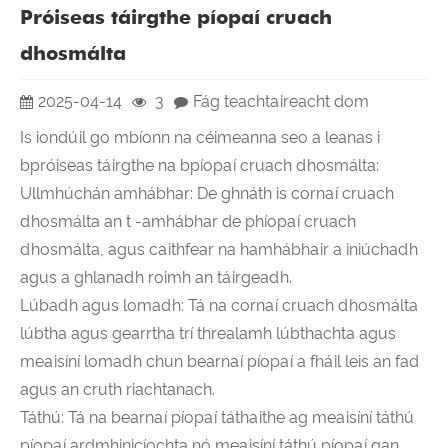
Próiseas táirgthe píopaí cruach
dhosmálta
2025-04-14
3
Fág teachtaireacht dom
Is iondúil go mbíonn na céimeanna seo a leanas i
bpróiseas táirgthe na bpíopaí cruach dhosmálta:
Ullmhúchán amhábhar: De ghnáth is cornaí cruach
dhosmálta an t -amhábhar de phíopaí cruach
dhosmálta, agus caithfear na hamhábhair a iniúchadh
agus a ghlanadh roimh an táirgeadh.
Lúbadh agus lomadh: Tá na cornaí cruach dhosmálta
lúbtha agus gearrtha trí threalamh lúbthachta agus
meaisíní lomadh chun bearnaí píopaí a fháil leis an fad
agus an cruth riachtanach.
Táthú: Tá na bearnaí píopaí táthaithe ag meaisíní táthú
píopaí ardmhinicíochta nó meaisíní táthú píopaí gan