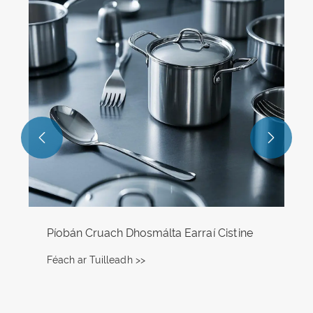


Píobán Cruach Dhosmálta Earraí Cistine
Féach ar Tuilleadh >>