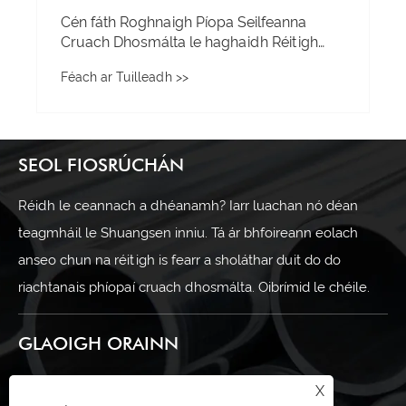
Cén fáth Roghnaigh Píopa Seilfeanna
Cruach Dhosmálta le haghaidh Réitigh
Stórála Nua-Aimseartha?
Féach ar Tuilleadh >>
SEOL FIOSRÚCHÁN
Réidh le ceannach a dhéanamh? Iarr luachan nó déan
teagmháil le Shuangsen inniu. Tá ár bhfoireann eolach
anseo chun na réitigh is fearr a sholáthar duit do do
riachtanais phíopaí cruach dhosmálta. Oibrímid le chéile.
GLAOIGH ORAINN
+86-13586268836
X