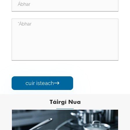
cuir isteach

Táirgí Nua