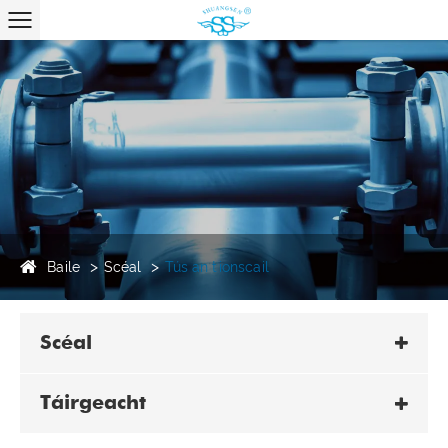
Baile
Scéal
Tús an tionscail
Scéal
Táirgeacht